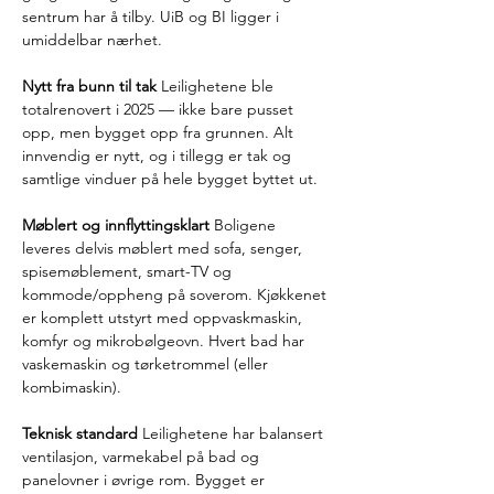
sentrum har å tilby. UiB og BI ligger i 
umiddelbar nærhet.
Nytt fra bunn til tak
 Leilighetene ble 
totalrenovert i 2025 — ikke bare pusset 
opp, men bygget opp fra grunnen. Alt 
innvendig er nytt, og i tillegg er tak og 
samtlige vinduer på hele bygget byttet ut.
Møblert og innflyttingsklart
 Boligene 
leveres delvis møblert med sofa, senger, 
spisemøblement, smart-TV og 
kommode/oppheng på soverom. Kjøkkenet 
er komplett utstyrt med oppvaskmaskin, 
komfyr og mikrobølgeovn. Hvert bad har 
vaskemaskin og tørketrommel (eller 
kombimaskin).
Teknisk standard
 Leilighetene har balansert 
ventilasjon, varmekabel på bad og 
panelovner i øvrige rom. Bygget er 