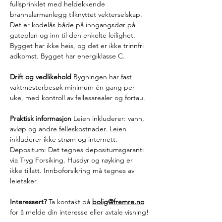
fullsprinklet med heldekkende 
brannalarmanlegg tilknyttet vekterselskap. 
Det er kodelås både på inngangsdør på 
gateplan og inn til den enkelte leilighet. 
Bygget har ikke heis, og det er ikke trinnfri 
adkomst. Bygget har energiklasse C.
Drift og vedlikehold
 Bygningen har fast 
vaktmesterbesøk minimum én gang per 
uke, med kontroll av fellesarealer og fortau.
Praktisk informasjon
 Leien inkluderer: vann, 
avløp og andre felleskostnader. Leien 
inkluderer ikke strøm og internett. 
Depositum: Det tegnes depositumsgaranti 
via Tryg Forsiking. Husdyr og røyking er 
ikke tillatt. Innboforsikring må tegnes av 
leietaker.
Interessert?
 Ta kontakt på 
bolig@fremre.no
for å melde din interesse eller avtale visning!